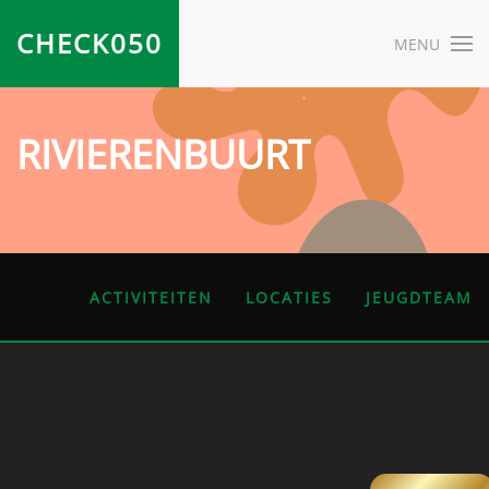
CHECK050
MENU
RIVIERENBUURT
ACTIVITEITEN
LOCATIES
JEUGDTEAM